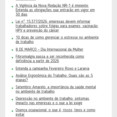
A Vigência da Nova Redação NR-1 é iminente:
Entenda as obrigações que entrarão em vigor em
30 dias
Lei nº 15.377/2026: empresas devem informar
trabalhadores sobre folgas para exames, vacinação,
HPV e prevenção do câncer
10 dicas de como gerenciar o estresse no ambiente
de trabalho
8 DE MARÇO - Dia Internacional da Mulher
Fibromialgia passa a ser reconhecida como
deficiência a partir de 2026
Entenda a campanha Fevereiro Roxo e Laranja
Análise Ergonômica do Trabalho: Quais são as 5
etapas?
Setembro Amarelo: a importância da saúde mental
no ambiente de trabalho
Depressão no ambiente de trabalho: sintomas,
impacto nas empresas e o que a lei exige
Doença ocupacional: o que é, riscos, tipos e como
evitar