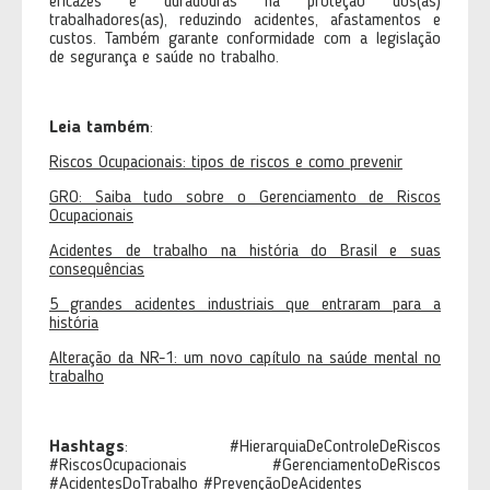
eficazes e duradouras na proteção dos(as)
trabalhadores(as), reduzindo acidentes, afastamentos e
custos. Também garante conformidade com a legislação
de segurança e saúde no trabalho.
Leia também
:
Riscos Ocupacionais: tipos de riscos e como prevenir
GRO: Saiba tudo sobre o Gerenciamento de Riscos
Ocupacionais
Acidentes de trabalho na história do Brasil e suas
consequências
5 grandes acidentes industriais que entraram para a
história
Alteração da NR-1: um novo capítulo na saúde mental no
trabalho
Hashtags
: #HierarquiaDeControleDeRiscos
#RiscosOcupacionais #GerenciamentoDeRiscos
#AcidentesDoTrabalho #PrevençãoDeAcidentes