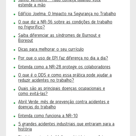
Junho Vermelho - Tudo começa quando você
estende a mão
Edifício Joelma: O Impacto na Segurança no Trabalho
O que diz a NR-36 sobre as condições de trabalho
no frigorífico?
Saiba diferenciar as síndromes de Burnout e
Boreout
Dicas para melhorar o seu currículo
Por que o uso de EPI faz diferença no dia a dia?
Entenda como a NR-28 protege os colaboradores
O que é o DDS e como essa prática pode ajudar a
reduzir acidentes no trabalho?
Quais são as principais doenças ocupacionais e
como evitá-las?
Abril Verde: mês de prevenção contra acidentes e
doenças do trabalho
Entenda como funciona a NR-10
5 grandes acidentes industriais que entraram para a
história