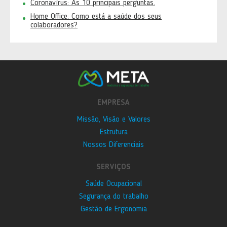
Coronavírus: As 10 principais perguntas.
Home Office: Como está a saúde dos seus
colaboradores?
EMPRESA
Missão, Visão e Valores
Estrutura
Nossos Diferenciais
SERVIÇOS
Saúde Ocupacional
Segurança do trabalho
Gestão de Ergonomia