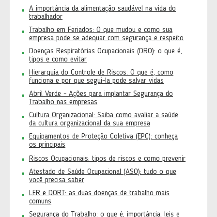
A importância da alimentação saudável na vida do
trabalhador
Trabalho em Feriados: O que mudou e como sua
empresa pode se adequar com segurança e respeito
Doenças Respiratórias Ocupacionais (DRO): o que é,
tipos e como evitar
Hierarquia do Controle de Riscos: O que é, como
funciona e por que segui-la pode salvar vidas
Abril Verde - Ações para implantar Segurança do
Trabalho nas empresas
Cultura Organizacional: Saiba como avaliar a saúde
da cultura organizacional da sua empresa
Equipamentos de Proteção Coletiva (EPC): conheça
os principais
Riscos Ocupacionais: tipos de riscos e como prevenir
Atestado de Saúde Ocupacional (ASO): tudo o que
você precisa saber
LER e DORT: as duas doenças de trabalho mais
comuns
Segurança do Trabalho: o que é, importância, leis e