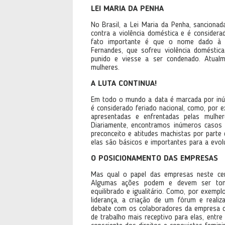
LEI MARIA DA PENHA
No Brasil, a Lei Maria da Penha, sancion
contra a violência doméstica e é considera
fato importante é que o nome dado à 
Fernandes, que sofreu violência domésti
punido e viesse a ser condenado. Atualm
mulheres.
A LUTA CONTINUA!
Em todo o mundo a data é marcada por inú
é considerado feriado nacional, como, por 
apresentadas e enfrentadas pelas mulhe
Diariamente, encontramos inúmeros casos de
preconceito e atitudes machistas por parte d
elas são básicos e importantes para a evo
O POSICIONAMENTO DAS EMPRESAS
Mas qual o papel das empresas neste ce
Algumas ações podem e devem ser tom
equilibrado e igualitário. Como, por exem
liderança, a criação de um fórum e real
debate com os colaboradores da empresa c
de trabalho mais receptivo para elas, entre