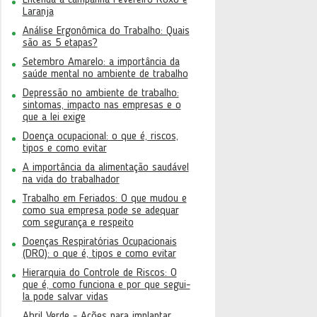
Entenda a campanha Fevereiro Roxo e
Laranja
Análise Ergonômica do Trabalho: Quais
são as 5 etapas?
Setembro Amarelo: a importância da
saúde mental no ambiente de trabalho
Depressão no ambiente de trabalho:
sintomas, impacto nas empresas e o
que a lei exige
Doença ocupacional: o que é, riscos,
tipos e como evitar
A importância da alimentação saudável
na vida do trabalhador
Trabalho em Feriados: O que mudou e
como sua empresa pode se adequar
com segurança e respeito
Doenças Respiratórias Ocupacionais
(DRO): o que é, tipos e como evitar
Hierarquia do Controle de Riscos: O
que é, como funciona e por que segui-
la pode salvar vidas
Abril Verde - Ações para implantar