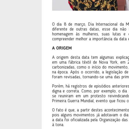
O dia 8 de março, Dia Internacional da M
diferente de outras datas, esse dia nã
homenagem às mulheres, suas lutas e co
compreender melhor a importância da data e
A ORIGEM
A origem desta data tem algumas explicaç
em uma fábrica têxtil de Nova York, em
carbonizadas, como o início do movimento,
na época. Após o ocorrido, a legislação de
foram revisadas, tornando-se uma das prim
Porém, há registros de episódios anteriore
digna e correta. Como, por exemplo, o dia
se reuniram em um protesto reivindicand
Primeira Guerra Mundial, evento que ficou
O fato é que, a partir destes aconteciment
pois alguns movimentos já adotavam o di
a data foi oficializada pela Organização d
à tona.