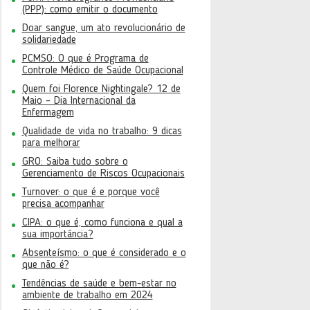
(PPP): como emitir o documento
Doar sangue, um ato revolucionário de
solidariedade
PCMSO: O que é Programa de
Controle Médico de Saúde Ocupacional
Quem foi Florence Nightingale? 12 de
Maio – Dia Internacional da
Enfermagem
Qualidade de vida no trabalho: 9 dicas
para melhorar
GRO: Saiba tudo sobre o
Gerenciamento de Riscos Ocupacionais
Turnover: o que é e porque você
precisa acompanhar
CIPA: o que é, como funciona e qual a
sua importância?
Absenteísmo: o que é considerado e o
que não é?
Tendências de saúde e bem-estar no
ambiente de trabalho em 2024