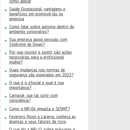
como aplicar
Saúde Ocupacional: vantagens e
benefícios em promovê-las na
empresa
Como falar sobre autismo dentro do
ambiente corporativo?
Sua empresa apoia pessoas com
Síndrome de Down?
Por que resistir e existir são ações
necessárias para a profissional
mulher?
Quais mudanças nas normas de
segurança são esperadas em 2023?
O que é o eSocial e qual é sua
importância?
Carnaval: que tal curtir com
consciência?
Como a NR-04 impacta o SESMT?
Fevereiro Roxo e Laranja: conheça as
doenças e seus fatores de risco
O que diz a NR-12 sobre máquinas e