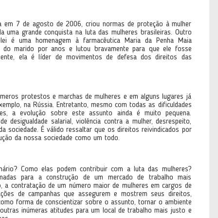
ada em 7 de agosto de 2006, criou normas de proteção à mulher
da uma grande conquista na luta das mulheres brasileiras. Outro
lei é uma homenagem à farmacêutica Maria da Penha Maia
ca do marido por anos e lutou bravamente para que ele fosse
ente, ela é líder de movimentos de defesa dos direitos das
meros protestos e marchas de mulheres e em alguns lugares já
exemplo, na Rússia. Entretanto, mesmo com todas as dificuldades
res, a evolução sobre este assunto ainda é muito pequena.
 desigualdade salarial, violência contra a mulher, desrespeito,
a sociedade. É válido ressaltar que os direitos reivindicados por
lução da nossa sociedade como um todo.
nário? Como elas podem contribuir com a luta das mulheres?
adas para a construção de um mercado de trabalho mais
plo, a contratação de um número maior de mulheres em cargos de
izações de campanhas que assegurem e mostrem seus direitos,
omo forma de conscientizar sobre o assunto, tornar o ambiente
 outras inúmeras atitudes para um local de trabalho mais justo e