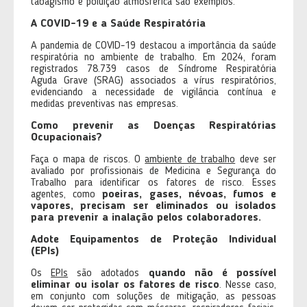
tabagismo e poluição atmosférica são exemplos.
A COVID-19 e a Saúde Respiratória
A pandemia de COVID-19 destacou a importância da saúde
respiratória no ambiente de trabalho. Em 2024, foram
registrados 78.739 casos de Síndrome Respiratória
Aguda Grave (SRAG) associados a vírus respiratórios,
evidenciando a necessidade de vigilância contínua e
medidas preventivas nas empresas.
Como prevenir as Doenças Respiratórias
Ocupacionais?
Faça o mapa de riscos. O
ambiente de trabalho
deve ser
avaliado por profissionais de Medicina e Segurança do
Trabalho para identificar os fatores de risco. Esses
agentes, como
poeiras, gases, névoas, fumos e
vapores, precisam ser eliminados ou isolados
para prevenir a inalação pelos colaboradores.
Adote Equipamentos de Proteção Individual
(EPIs)
Os
EPIs
são adotados
quando não é possível
eliminar ou isolar os fatores de risco
. Nesse caso,
em conjunto com soluções de mitigação, as pessoas