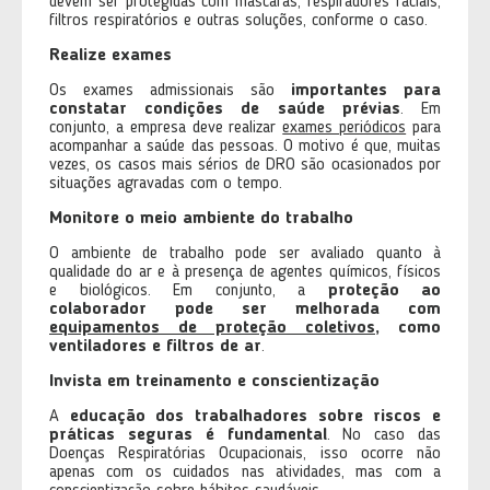
devem ser protegidas com máscaras, respiradores faciais,
filtros respiratórios e outras soluções, conforme o caso.
Realize exames
Os exames admissionais são
importantes para
constatar condições de saúde prévias
. Em
conjunto, a empresa deve realizar
exames periódicos
para
acompanhar a saúde das pessoas. O motivo é que, muitas
vezes, os casos mais sérios de DRO são ocasionados por
situações agravadas com o tempo.
Monitore o meio ambiente do trabalho
O ambiente de trabalho pode ser avaliado quanto à
qualidade do ar e à presença de agentes químicos, físicos
e biológicos. Em conjunto, a
proteção ao
colaborador pode ser melhorada com
equipamentos de proteção coletivos
, como
ventiladores e filtros de ar
.
Invista em treinamento e conscientização
A
educação dos trabalhadores sobre riscos e
práticas seguras é fundamental
. No caso das
Doenças Respiratórias Ocupacionais, isso ocorre não
apenas com os cuidados nas atividades, mas com a