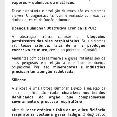
vapores — químicos ou metálicos.
Tosse persistente e produção de muco são os sintomas
visíveis. O diagnóstico também é realizado com exames
clínicos e testes de função pulmonar.
Doença Pulmonar Obstrutiva Crônica (DPOC)
A obstrução crônica consiste em
bloqueios
persistentes das vias respiratórias
. Seus sintomas
são
tosse crônica, falta de ar e produção
excessiva de muco
, devido ao processo inflamatório.
Ambientes com poeiras minerais e gases irritantes são os
mais perigosos em relação a esse tipo de doença
ocupacional. Por isso,
mineradoras e indústrias
precisam ter atenção redobrada
.
Silicose
A silicose é uma fibrose pulmonar. Devido à inalação da
poeira de sílica, são criadas
cicatrizes nos tecidos
danificados do órgão, que comprometem
severamente o processo respiratório
.
Além da t
osse crônica e falta de ar, a insuficiência
respiratória costuma gerar fadiga
. O diagnóstico