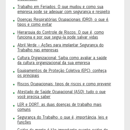
Trabalho em Feriados: O que mudou e como sua
empresa pode se adequar com segurança e respeito
Doenças Respiratórias Ocupacionais (DRO): o que é,
tipos e como evitar
Hierarquia do Controle de Riscos: O que é, como
funciona e por que segui-la pode salvar vidas
Abril Verde - Ações para implantar Segurança do
Trabalho nas empresas
Cultura Organizacional: Saiba como avaliar a saúde
da cultura organizacional da sua empresa
Equipamentos de Proteção Coletiva (EPC): conheça
os principais
Riscos Ocupacionais: tipos de riscos e como prevenir
Atestado de Saúde Ocupacional (ASO): tudo o que
você precisa saber
LER e DORT: as duas doenças de trabalho mais
comuns
Segurança do Trabalho: o que é, importância, leis e
funções