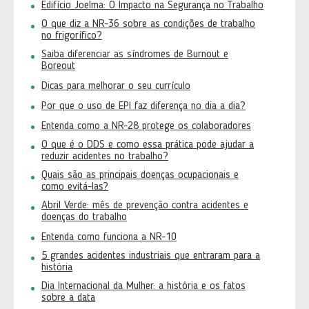
Edifício Joelma: O Impacto na Segurança no Trabalho
O que diz a NR-36 sobre as condições de trabalho
no frigorífico?
Saiba diferenciar as síndromes de Burnout e
Boreout
Dicas para melhorar o seu currículo
Por que o uso de EPI faz diferença no dia a dia?
Entenda como a NR-28 protege os colaboradores
O que é o DDS e como essa prática pode ajudar a
reduzir acidentes no trabalho?
Quais são as principais doenças ocupacionais e
como evitá-las?
Abril Verde: mês de prevenção contra acidentes e
doenças do trabalho
Entenda como funciona a NR-10
5 grandes acidentes industriais que entraram para a
história
Dia Internacional da Mulher: a história e os fatos
sobre a data