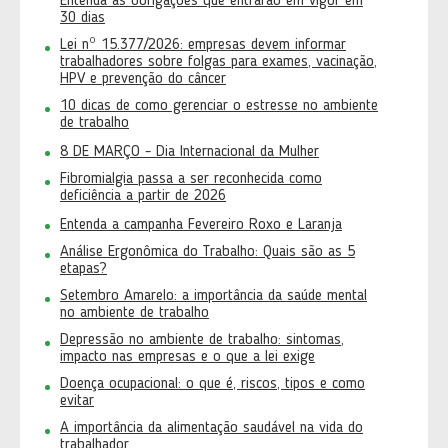
Entenda as obrigações que entrarão em vigor em
30 dias
Lei nº 15.377/2026: empresas devem informar
trabalhadores sobre folgas para exames, vacinação,
HPV e prevenção do câncer
10 dicas de como gerenciar o estresse no ambiente
de trabalho
8 DE MARÇO - Dia Internacional da Mulher
Fibromialgia passa a ser reconhecida como
deficiência a partir de 2026
Entenda a campanha Fevereiro Roxo e Laranja
Análise Ergonômica do Trabalho: Quais são as 5
etapas?
Setembro Amarelo: a importância da saúde mental
no ambiente de trabalho
Depressão no ambiente de trabalho: sintomas,
impacto nas empresas e o que a lei exige
Doença ocupacional: o que é, riscos, tipos e como
evitar
A importância da alimentação saudável na vida do
trabalhador