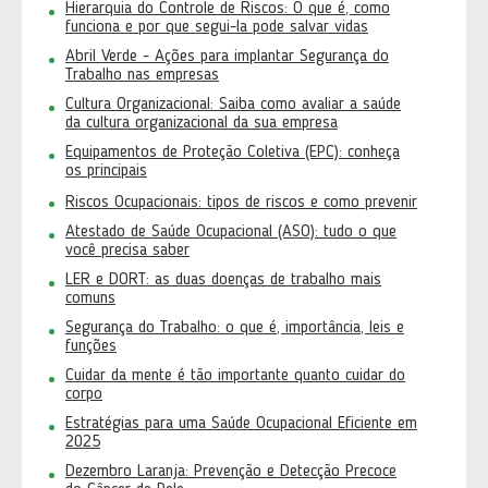
Hierarquia do Controle de Riscos: O que é, como
funciona e por que segui-la pode salvar vidas
Abril Verde - Ações para implantar Segurança do
Trabalho nas empresas
Cultura Organizacional: Saiba como avaliar a saúde
da cultura organizacional da sua empresa
Equipamentos de Proteção Coletiva (EPC): conheça
os principais
Riscos Ocupacionais: tipos de riscos e como prevenir
Atestado de Saúde Ocupacional (ASO): tudo o que
você precisa saber
LER e DORT: as duas doenças de trabalho mais
comuns
Segurança do Trabalho: o que é, importância, leis e
funções
Cuidar da mente é tão importante quanto cuidar do
corpo
Estratégias para uma Saúde Ocupacional Eficiente em
2025
Dezembro Laranja: Prevenção e Detecção Precoce