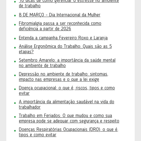
10 dicas de como gerenciar o estresse no ambiente
de trabalho
8 DE MARÇO - Dia Internacional da Mulher
Fibromialgia passa a ser reconhecida como
deficiência a partir de 2026
Entenda a campanha Fevereiro Roxo e Laranja
Análise Ergonômica do Trabalho: Quais são as 5
etapas?
Setembro Amarelo: a importância da saúde mental
no ambiente de trabalho
Depressão no ambiente de trabalho: sintomas,
impacto nas empresas e o que a lei exige
Doença ocupacional: o que é, riscos, tipos e como
evitar
A importância da alimentação saudável na vida do
trabalhador
Trabalho em Feriados: O que mudou e como sua
empresa pode se adequar com segurança e respeito
Doenças Respiratórias Ocupacionais (DRO): o que é,
tipos e como evitar