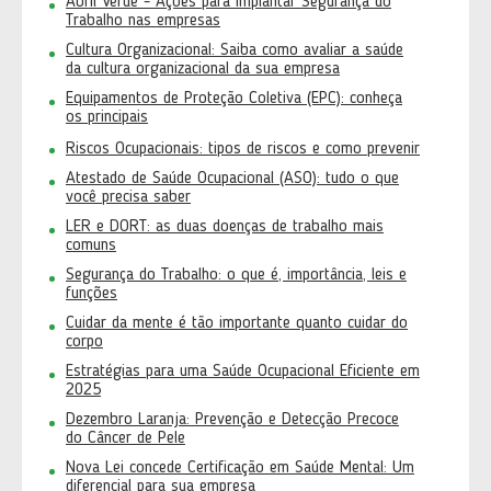
Abril Verde - Ações para implantar Segurança do
Trabalho nas empresas
Cultura Organizacional: Saiba como avaliar a saúde
da cultura organizacional da sua empresa
Equipamentos de Proteção Coletiva (EPC): conheça
os principais
Riscos Ocupacionais: tipos de riscos e como prevenir
Atestado de Saúde Ocupacional (ASO): tudo o que
você precisa saber
LER e DORT: as duas doenças de trabalho mais
comuns
Segurança do Trabalho: o que é, importância, leis e
funções
Cuidar da mente é tão importante quanto cuidar do
corpo
Estratégias para uma Saúde Ocupacional Eficiente em
2025
Dezembro Laranja: Prevenção e Detecção Precoce
do Câncer de Pele
Nova Lei concede Certificação em Saúde Mental: Um
diferencial para sua empresa