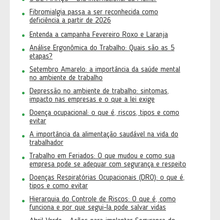
Fibromialgia passa a ser reconhecida como
deficiência a partir de 2026
Entenda a campanha Fevereiro Roxo e Laranja
Análise Ergonômica do Trabalho: Quais são as 5
etapas?
Setembro Amarelo: a importância da saúde mental
no ambiente de trabalho
Depressão no ambiente de trabalho: sintomas,
impacto nas empresas e o que a lei exige
Doença ocupacional: o que é, riscos, tipos e como
evitar
A importância da alimentação saudável na vida do
trabalhador
Trabalho em Feriados: O que mudou e como sua
empresa pode se adequar com segurança e respeito
Doenças Respiratórias Ocupacionais (DRO): o que é,
tipos e como evitar
Hierarquia do Controle de Riscos: O que é, como
funciona e por que segui-la pode salvar vidas