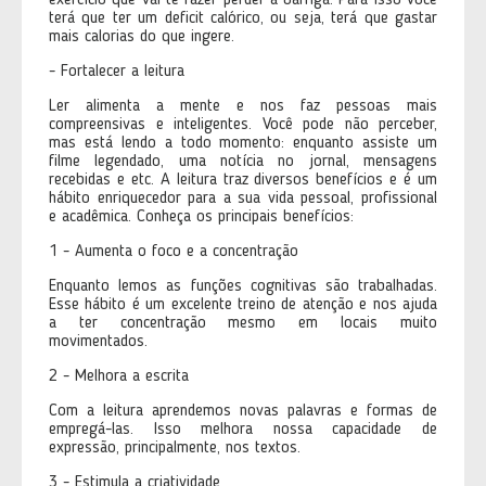
exercício que vai te fazer perder a barriga. Para isso você
terá que ter um deficit calórico, ou seja, terá que gastar
mais calorias do que ingere.
- Fortalecer a leitura
Ler alimenta a mente e nos faz pessoas mais
compreensivas e inteligentes. Você pode não perceber,
mas está lendo a todo momento: enquanto assiste um
filme legendado, uma notícia no jornal, mensagens
recebidas e etc. A leitura traz diversos benefícios e é um
hábito enriquecedor para a sua vida pessoal, profissional
e acadêmica. Conheça os principais benefícios:
1 - Aumenta o foco e a concentração
Enquanto lemos as funções cognitivas são trabalhadas.
Esse hábito é um excelente treino de atenção e nos ajuda
a ter concentração mesmo em locais muito
movimentados.
2 - Melhora a escrita
Com a leitura aprendemos novas palavras e formas de
empregá-las. Isso melhora nossa capacidade de
expressão, principalmente, nos textos.
3 - Estimula a criatividade