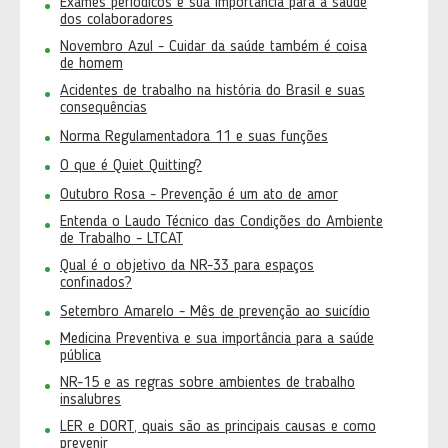
Exames periódicos e sua importância para a saúde
dos colaboradores
Novembro Azul - Cuidar da saúde também é coisa
de homem
Acidentes de trabalho na história do Brasil e suas
consequências
Norma Regulamentadora 11 e suas funções
O que é Quiet Quitting?
Outubro Rosa - Prevenção é um ato de amor
Entenda o Laudo Técnico das Condições do Ambiente
de Trabalho - LTCAT
Qual é o objetivo da NR-33 para espaços
confinados?
Setembro Amarelo - Mês de prevenção ao suicídio
Medicina Preventiva e sua importância para a saúde
pública
NR-15 e as regras sobre ambientes de trabalho
insalubres
LER e DORT, quais são as principais causas e como
prevenir