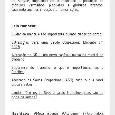
do sangue, impedindo ou atrapalhando a produção de
glóbulos vermelhos, plaquetas e glóbulos brancos,
causando anemia, infecções e hemorragias.
Leia também:
Cuidar da mente é tão importante quanto cuidar do corpo
Estratégias para uma Saúde Ocupacional Eficiente em
2025
Alteração da NR-1: um novo capítulo na saúde mental no
trabalho
Segurança do Trabalho: o que é, importância, leis e
funções
Atestado de Saúde Ocupacional (ASO): tudo o que você
precisa saber
Laudos Técnicos de Segurança do Trabalho: quais são os
tipos de laudos?
Hashtags:
#Meta #Lupus #Alzheimer #Fibromialgia