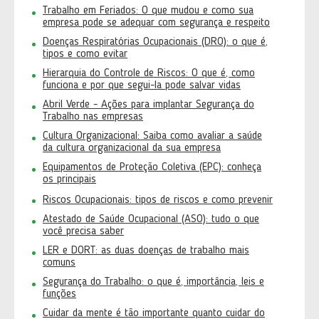
Trabalho em Feriados: O que mudou e como sua
empresa pode se adequar com segurança e respeito
Doenças Respiratórias Ocupacionais (DRO): o que é,
tipos e como evitar
Hierarquia do Controle de Riscos: O que é, como
funciona e por que segui-la pode salvar vidas
Abril Verde - Ações para implantar Segurança do
Trabalho nas empresas
Cultura Organizacional: Saiba como avaliar a saúde
da cultura organizacional da sua empresa
Equipamentos de Proteção Coletiva (EPC): conheça
os principais
Riscos Ocupacionais: tipos de riscos e como prevenir
Atestado de Saúde Ocupacional (ASO): tudo o que
você precisa saber
LER e DORT: as duas doenças de trabalho mais
comuns
Segurança do Trabalho: o que é, importância, leis e
funções
Cuidar da mente é tão importante quanto cuidar do