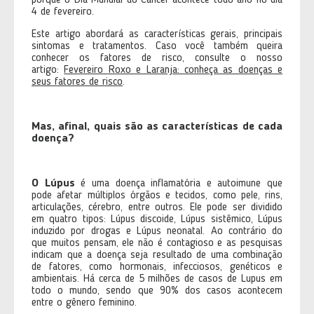
porque o Dia Mundial do Câncer acontece todo ano no dia
4 de fevereiro.
Este artigo abordará as características gerais, principais
sintomas e tratamentos. Caso você também queira
conhecer os fatores de risco, consulte o nosso
artigo:
Fevereiro Roxo e Laranja: conheça as doenças e
seus fatores de risco
.
Mas, afinal, quais são as características de cada
doença?
O Lúpus
é uma doença inflamatória e autoimune que
pode afetar múltiplos órgãos e tecidos, como pele, rins,
articulações, cérebro, entre outros. Ele pode ser dividido
em quatro tipos: Lúpus discoide, Lúpus sistêmico, Lúpus
induzido por drogas e Lúpus neonatal. Ao contrário do
que muitos pensam, ele não é contagioso e as pesquisas
indicam que a doença seja resultado de uma combinação
de fatores, como hormonais, infecciosos, genéticos e
ambientais. Há cerca de 5 milhões de casos de Lupus em
todo o mundo, sendo que 90% dos casos acontecem
entre o gênero feminino.