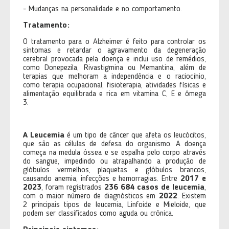
- Mudanças na personalidade e no comportamento.
Tratamento:
O tratamento para o Alzheimer é feito para controlar os
sintomas e retardar o agravamento da degeneração
cerebral provocada pela doença e inclui uso de remédios,
como Donepezila, Rivastigmina ou Memantina, além de
terapias que melhoram a independência e o raciocínio,
como terapia ocupacional, fisioterapia, atividades físicas e
alimentação equilibrada e rica em vitamina C, E e ômega
3.
A Leucemia
é um tipo de câncer que afeta os leucócitos,
que são as células de defesa do organismo. A doença
começa na medula óssea e se espalha pelo corpo através
do sangue, impedindo ou atrapalhando a produção de
glóbulos vermelhos, plaquetas e glóbulos brancos,
causando anemia, infecções e hemorragias. Entre
2017 e
2023
, foram registrados
236 684 casos de leucemia
,
com o maior número de diagnósticos em
2022
. Existem
2 principais tipos de leucemia, Linfoide e Mieloide, que
podem ser classificados como aguda ou crônica.